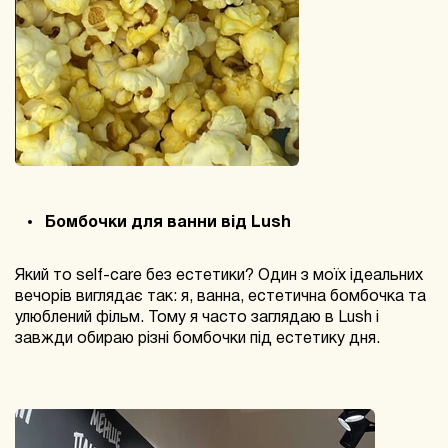
Бомбочки для ванни від Lush
Який то self-care без естетики? Один з моїх ідеальних
вечорів виглядає так: я, ванна, естетична бомбочка та
улюблений фільм. Тому я часто заглядаю в Lush і
завжди обираю різні бомбочки під естетику дня.