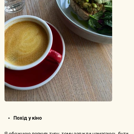
Похід у кіно
Я обожнюю попкультуру, тому завжди намагаюсь бути