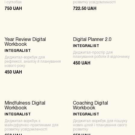
і суглобах
розвитку усвідомленості
750 UAH
722.50 UAH
Year Review Digital
Digital Planner 2.0
NOTION + PDF
NOTION + PDF
Workbook
INTEGRALIST
INTEGRALIST
Диджитал-простір для
планування роботи й відпочинку
Диджитал-воркбук для
рефлексії, аналізу й планування
450 UAH
нового року
450 UAH
Mindfulness Digital
Coaching Digital
NOTION + PDF
NOTION + PDF
Workbook
Workbook
INTEGRALIST
INTEGRALIST
Диджитал-воркбук з
Диджитал-воркбук для пошуку
майндфулнес-практиками для
нових цілей і планування свого
розвитку усвідомленості
розвитку