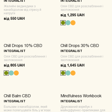
INTEGRALIST
INTEGRALIST
Желейні ведмедики з
Олія CBD для розслаблення і
канабідіолом від стресу й
заспокоєння
напруги
від 1,295 UAH
від 550 UAH
Chill Drops 10% CBD
Chill Drops 30% CBD
-30%
BESTSELLER
-30%
BESTSELLER
INTEGRALIST
INTEGRALIST
Олія CBD для розслаблення і
Олія CBD для розслаблення і
заспокоєння
заспокоєння
від 805 UAH
від 1,645 UAH
Chill Balm CBD
Mindfulness Workbook
BESTSELLER
-15%
BESTSELLER
INTEGRALIST
INTEGRALIST
Бальзам з канабідіолом, який
Друкований воркбук з
може полегшувати біль у мʼязах
майндфулнес-практиками для