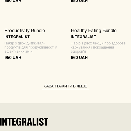
650 UAH
650 UAH
Productivity Bundle
Healthy Eating Bundle
BUNDLE
BUNDLE
INTEGRALIST
INTEGRALIST
Набір з двох диджитал-
Набір з двох лекцій про здорове
продуктів для продуктивності й
харчування і покращення
ефективних змін
здоров’я
950 UAH
660 UAH
ЗАВАНТАЖИТИ БІЛЬШЕ