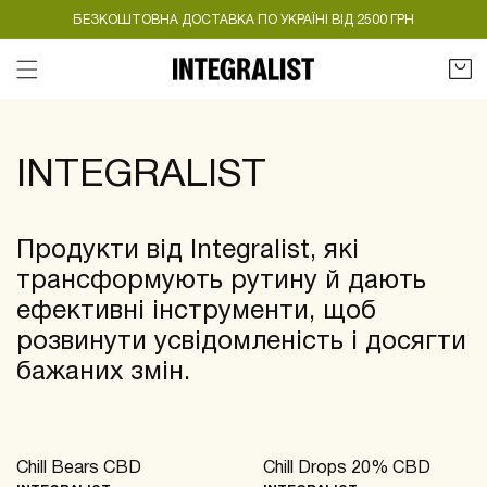
БЕЗКОШТОВНА ДОСТАВКА ПО УКРАЇНІ ВІД 2500 ГРН
Кошик
:
INTEGRALIST
Продукти від Integralist, які
трансформують рутину й дають
ефективні інструменти, щоб
розвинути усвідомленість і досягти
бажаних змін.
Chill Bears CBD
Chill Drops 20% CBD
BESTSELLER
-30%
BESTSELLER