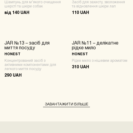
Шампунь для м’якого очищення
Засіб для захисту, зволоження
шерсті та шкіри собак
та відновлення шкіри лап
від 140 UAH
110 UAH
JAR №13 – засіб для
JAR №11 – делікатне
миття посуду
рідке мило
HONEST
HONEST
Концентрований засіб з
Рідке мило з нішевим ароматом
активними компонентами для
310 UAH
легкого миття посуду
290 UAH
ЗАВАНТАЖИТИ БІЛЬШЕ