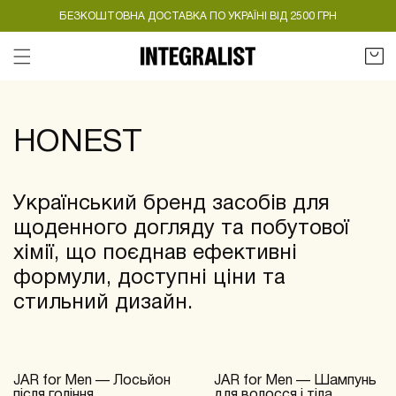
БЕЗКОШТОВНА ДОСТАВКА ПО УКРАЇНІ ВІД 2500 ГРН
Кошик
:
HONEST
Український бренд засобів для
щоденного догляду та побутової
хімії, що поєднав ефективні
формули, доступні ціни та
стильний дизайн.
JAR for Men — Лосьйон
JAR for Men — Шампунь
NEW
NEW
після гоління
для волосся і тіла