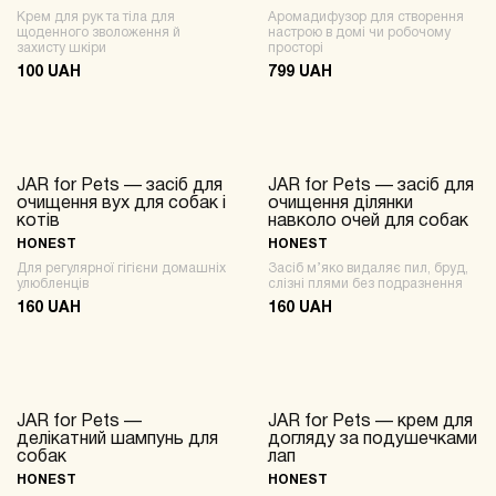
Крем для рук та тіла для
Аромадифузор для створення
щоденного зволоження й
настрою в домі чи робочому
захисту шкіри
просторі
100 UAH
799 UAH
JAR for Pets — засіб для
JAR for Pets — засіб для
NEW
NEW
очищення вух для собак і
очищення ділянки
котів
навколо очей для собак
HONEST
HONEST
Для регулярної гігієни домашніх
Засіб м’яко видаляє пил, бруд,
улюбленців
слізні плями без подразнення
160 UAH
160 UAH
JAR for Pets —
JAR for Pets — крем для
NEW
делікатний шампунь для
догляду за подушечками
собак
лап
HONEST
HONEST