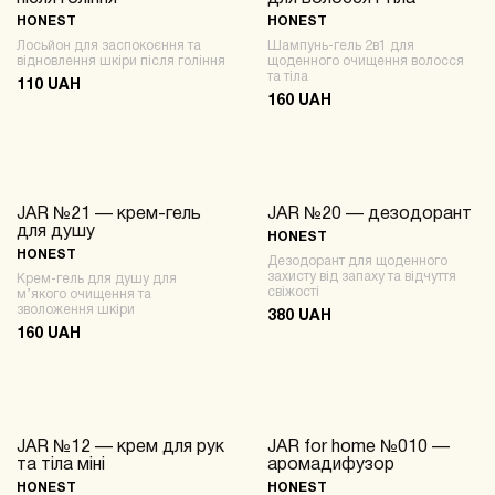
HONEST
HONEST
Лосьйон для заспокоєння та
Шампунь-гель 2в1 для
відновлення шкіри після гоління
щоденного очищення волосся
та тіла
110 UAH
160 UAH
JAR №21 — крем-гель
JAR №20 — дезодорант
NEW
NEW
для душу
HONEST
HONEST
Дезодорант для щоденного
захисту від запаху та відчуття
Крем-гель для душу для
свіжості
м’якого очищення та
зволоження шкіри
380 UAH
160 UAH
JAR №12 — крем для рук
JAR for home №010 —
NEW
NEW
та тіла міні
аромадифузор
HONEST
HONEST