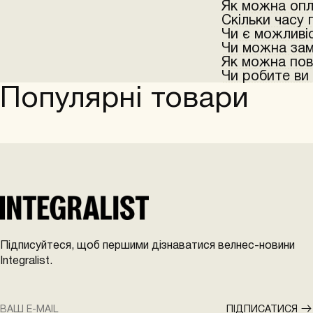
Як можна опл
Скільки часу 
За допомогою App
Чи є можливі
не проходить з-з
Ми оформлюємо й
Чи можна зам
цього напишіть на
після замовлення
Ви можете забрат
Як можна пов
його в понеділок.
Іоанна Павла II, 2
Немає нічого нем
Чи робите ви
до 17:00.
замовлення на так
Повернути проду
Популярні товари
пошту hello@inte
протягом 14 днів
Ви можете оформи
оригінального ст
Пошти. Міжнародн
товарного вигляду
канабідіолом.
продуктом.Поверн
вул. Іоанна Павл
якого був отрима
Підписуйтеся, щоб першими дізнаватися велнес-новини
Integralist.
ПІДПИСАТИСЯ