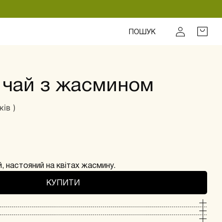
Вхід
Кошик
ПОШУК
 чай з жасмином
ків )
, настояний на квітах жасмину.
КУПИТИ
освіжаючий.