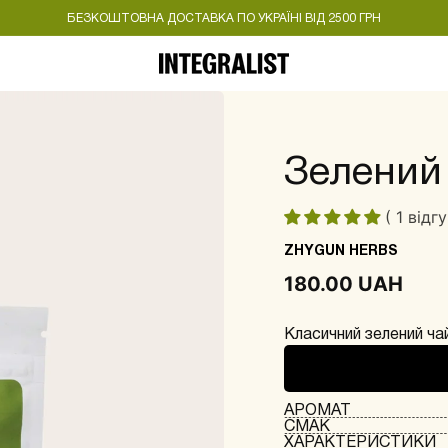
БЕЗКОШТОВНА ДОСТАВКА ПО УКРАЇНІ ВІД 2500 ГРН
Зелений
( 1 відгу
ZHYGUN HERBS
180.00 UAH
Класичний зелений чай
АРОМАТ
СМАК
ХАРАКТЕРИСТИКИ
Легкий, запашний та 