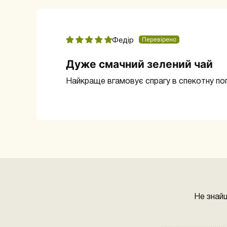
Федір
Дуже смачний зелений чай
Найкраще вгамовує спрагу в спекотну пог
Не знай